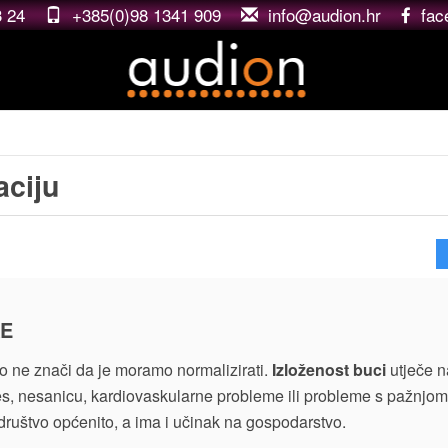
3 24
+385(0)98 1341 909
rh.noidua@ofni
fac
aciju
KE
o ne znači da je moramo normalizirati.
Izloženost buci
utječe na
res, nesanicu, kardiovaskularne probleme ili probleme s pažnjo
društvo općenito, a ima i učinak na gospodarstvo.