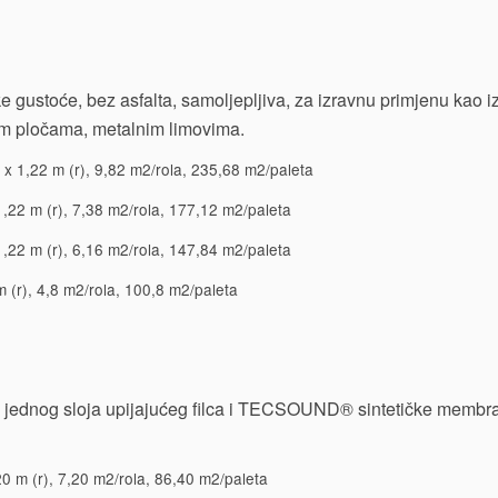
 gustoće, bez asfalta, samoljepljiva, za izravnu primjenu kao iz
im pločama, metalnim limovima.
x 1,22 m (r), 9,82 m2/rola, 235,68 m2/paleta
,22 m (r), 7,38 m2/rola, 177,12 m2/paleta
,22 m (r), 6,16 m2/rola, 147,84 m2/paleta
 (r), 4,8 m2/rola, 100,8 m2/paleta
od jednog sloja upijajućeg filca i TECSOUND® sintetičke membr
0 m (r), 7,20 m2/rola, 86,40 m2/paleta