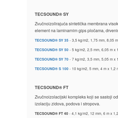
TECSOUND® SY
Zvučnoizolirajuća sintetička membrana visoke
element na laminarnim gips pločama, drven
- 3,5 kg/m2, 1,75 mm, 8,05 m 
TECSOUND® SY 35
- 5 kg/m2, 2,5 mm, 6,05 m x 1
TECSOUND® SY 50
- 7 kg/m2, 3,5 mm, 5,05 m x 1
TECSOUND® SY 70
- 10 kg/m2, 5 mm, 4 m x 1,2 m
TECSOUND® S 100
TECSOUND® FT
Zvučnoizolacijski kompleks koji se sastoji 
izolaciju zidova, podova i stropova.
- 4,1 kg/m2, 12 mm, 6 m x 1,2
TECSOUND® FT 40