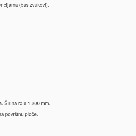
encijama (bas zvukovi).
. Širina role 1.200 mm.
na površinu ploče.