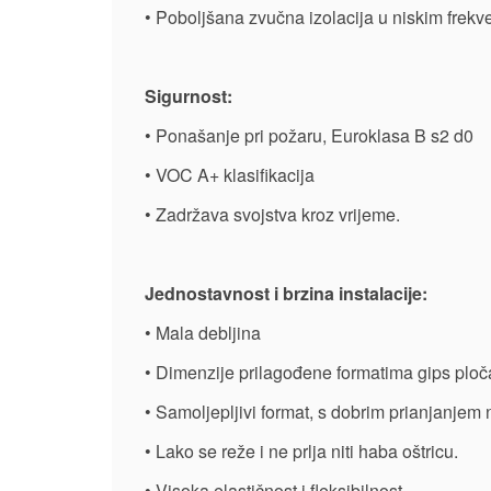
• Poboljšana zvučna izolacija u niskim frekv
Sigurnost:
• Ponašanje pri požaru, Euroklasa B s2 d0
• VOC A+ klasifikacija
• Zadržava svojstva kroz vrijeme.
Jednostavnost i brzina instalacije:
• Mala debljina
• Dimenzije prilagođene formatima gips ploča
• Samoljepljivi format, s dobrim prianjanjem 
• Lako se reže i ne prlja niti haba oštricu.
• Visoka elastičnost i fleksibilnost.