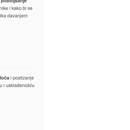
 poboljšanje
ike i kako bi se
snika davanjem
ploča
i postizanje
ću i usklađenošću