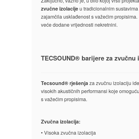
Zaključno, važno je, u bilo kojoj vrsti projek
zvučne izolacije
u tradicionalnim sustavima 
zajamčila usklađenost s važećim propisima. Sv
veće dodane vrijednosti nekretnini.
TECSOUND® barijere za zvučnu i
Tecsound® rješenja
za zvučnu izolaciju id
visokih akustičnih performansi koje omoguć
s važećim propisima.
Zvučna izolacija:
• Visoka zvučna izolacija