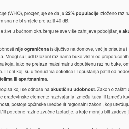
cije (WHO), procjenjuje se da je
22% populacije
izloženo razi
m sna ne bi smjele prelaziti 40 dB.
 da živi u bučnom okruženju te sve više zahtijeva poboljšanje
ak
dobnosti
nije ograničena
isključivo na domove, već je prisutna 
a. Mnogi su ljudi izloženi razinama buke višim od preporučenih
ma koja, iako ne prelaze maksimalnu dopuštenu razinu buke, o
a. Ili oni koji su u trenucima dokolice ili opuštanja patili od nedo
telima ili apartmanima
.
 propisa koji se odnose na
akustičnu udobnost
. Zakon o zaštiti
čite građevinske elemente razdvajanja između kuća ili između kuć
tnosti, postoje općinske uredbe ili regionalni zakoni, koji utvrđ
i/ili potrebne razine zvučne izolacije, a koje moraju biti zadovo