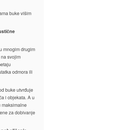
nama buke višim
ustične
i u mnogim drugim
 na svojim
metaju
statka odmora ili
 od buke utvrđuje
a i objekata. A u
uju maksimalne
ljene za dobivanje