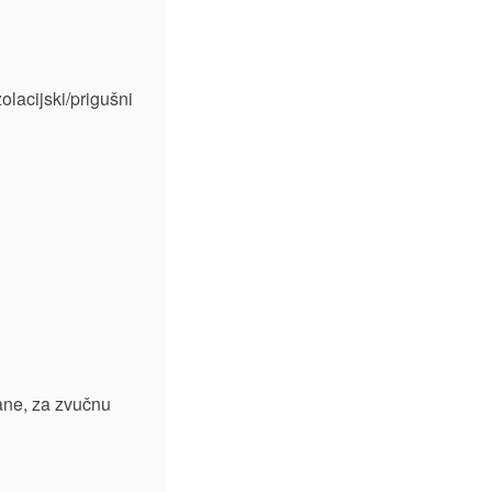
olacijski/prigušni
ane, za zvučnu