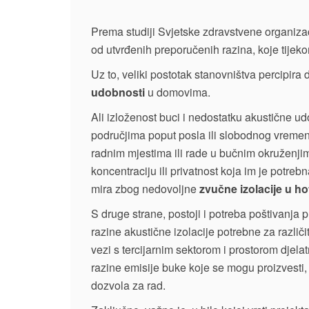
Prema studiji Svjetske zdravstvene organiza
od utvrđenih preporučenih razina, koje tijeko
Uz to, veliki postotak stanovništva percipira
udobnosti
u domovima.
Ali izloženost buci i nedostatku akustične u
područjima poput posla ili slobodnog vremen
radnim mjestima ili rade u bučnim okruženji
koncentraciju ili privatnost koja im je potrebn
mira zbog nedovoljne
zvučne izolacije u ho
S druge strane, postoji i potreba poštivanja
razine akustične izolacije potrebne za razli
vezi s tercijarnim sektorom i prostorom djela
razine emisije buke koje se mogu proizvesti, 
dozvola za rad.