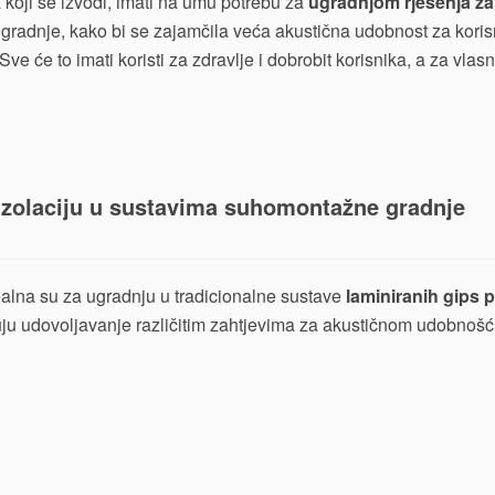
ta koji se izvodi, imati na umu potrebu za
ugradnjom rješenja za
gradnje, kako bi se zajamčila veća akustična udobnost za korisn
e će to imati koristi za zdravlje i dobrobit korisnika, a za vla
zolaciju u sustavima suhomontažne gradnje
ealna su za ugradnju u tradicionalne sustave
laminiranih gips 
uju udovoljavanje različitim zahtjevima za akustičnom udobnoš