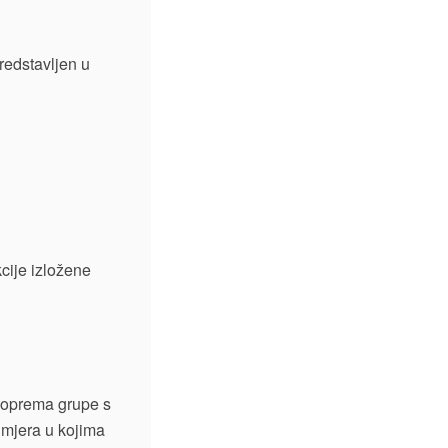
redstavljen u
cije izložene
 Soprema grupe s
imjera u kojima