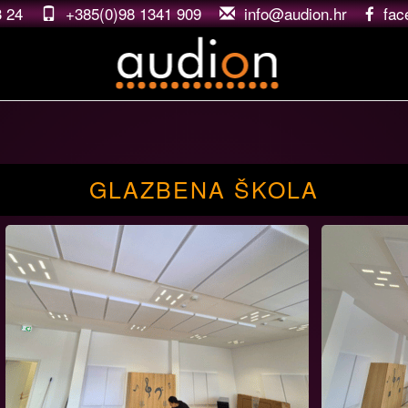
3 24
+385(0)98 1341 909
rh.noidua@ofni
fac
GLAZBENA ŠKOLA