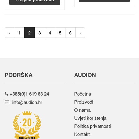
‹
1
2
3
4
5
6
›
PODRŠKA
AUDION
+385(0)1 619 63 24
Početna
Proizvodi
rh.noidua@ofni
O nama
Uvjeti korištenja
Politika privatnosti
Kontakt