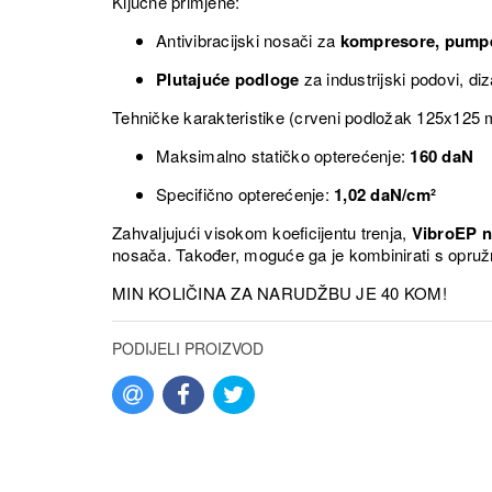
Ključne primjene:
Antivibracijski nosači za
kompresore, pumpe,
Plutajuće podloge
za industrijski podovi, diza
Tehničke karakteristike (crveni podložak 125x125
Maksimalno statičko opterećenje:
160 daN
Specifično opterećenje:
1,02 daN/cm²
Zahvaljujući visokom koeficijentu trenja,
VibroEP n
nosača. Također, moguće ga je kombinirati s opružn
MIN KOLIČINA ZA NARUDŽBU JE 40 KOM!
PODIJELI PROIZVOD