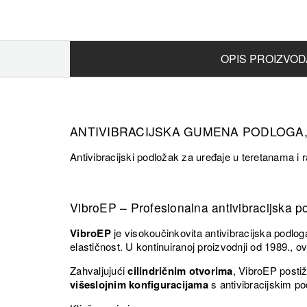
OPIS PROIZVOD
ANTIVIBRACIJSKA GUMENA PODLOGA, 12
Antivibracijski podložak za uređaje u teretanama i 
VibroEP – Profesionalna antivibracijska p
VibroEP
je visokoučinkovita antivibracijska podlo
elastičnost. U kontinuiranoj proizvodnji od 1989., 
Zahvaljujući
cilindričnim otvorima
, VibroEP postiž
višeslojnim konfiguracijama
s antivibracijskim po