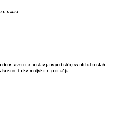
e uređaje
– jednostavno se postavlja ispod strojeva ili betonskih
i visokom frekvencijskom području.