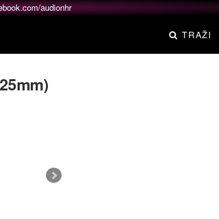
ebook.com/audionhr
TRAŽI
125mm)