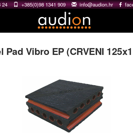
3 24
+385(0)98 1341 909
rh.noidua@ofni
fac
el Pad Vibro EP (CRVENI 125x