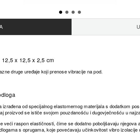
A
U
,5 x 12,5 x 2,5 cm
razne druge uređaje koji prenose vibracije na pod.
odloga
ga izrađena od specijalnog elastomernog materijala s dodatkom pos
ovaj proizvod se ističe svojom pouzdanošću i dugovječnošću u najza
e veći raspon elastičnosti, čime se dodatno poboljšavaju njegova a
dlogama s oprugama, koje povećavaju učinkovitost vibro izolacije 