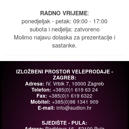
RADNO VRIJEME
:
ponedjeljak - petak: 09:00 - 17:00
subota i nedjelja: zatvoreno
Molimo najavu dolaska za prezentacije i
sastanke.
IZLOŽBENI PROSTOR VELEPRODAJE -
ZAGREB:
Adresa:
IV. Vrbik 7, 10000 Zagreb
Telefon:
+385(0)1 619 63 24
Fax:
+385(0)1 619 6322
Mobitel:
+385(0)98 1341 909
E-mail:
rh.noidua@ofni
SJEDIŠTE - PULA:
Adresa:
Radićeva 16 , 52100 Pula