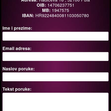
OIB:
14706237751
MB:
1947575
IBAN:
HR9224840081103050780
Ime i prezime:
Email adresa:
Naslov poruke:
Tekst poruke: