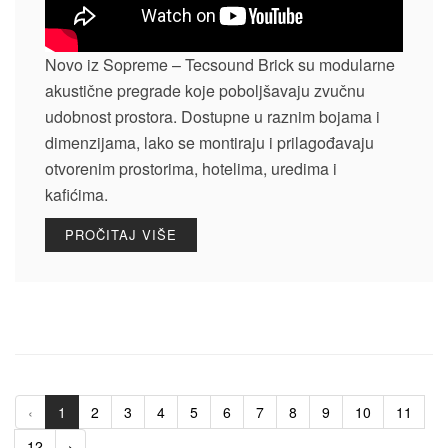
Novo iz Sopreme – Tecsound Brick su modularne
akustične pregrade koje poboljšavaju zvučnu
udobnost prostora. Dostupne u raznim bojama i
dimenzijama, lako se montiraju i prilagođavaju
otvorenim prostorima, hotelima, uredima i
kafićima.
PROČITAJ VIŠE
‹
1
2
3
4
5
6
7
8
9
10
11
12
›