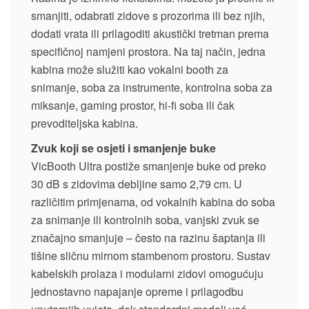
smanjiti, odabrati zidove s prozorima ili bez njih,
dodati vrata ili prilagoditi akustički tretman prema
specifičnoj namjeni prostora. Na taj način, jedna
kabina može služiti kao vokalni booth za
snimanje, soba za instrumente, kontrolna soba za
miksanje, gaming prostor, hi-fi soba ili čak
prevoditeljska kabina.
Zvuk koji se osjeti i smanjenje buke
VicBooth Ultra postiže smanjenje buke od preko
30 dB s zidovima debljine samo 2,79 cm. U
različitim primjenama, od vokalnih kabina do soba
za snimanje ili kontrolnih soba, vanjski zvuk se
značajno smanjuje – često na razinu šaptanja ili
tišine sličnu mirnom stambenom prostoru. Sustav
kabelskih prolaza i modularni zidovi omogućuju
jednostavno napajanje opreme i prilagodbu