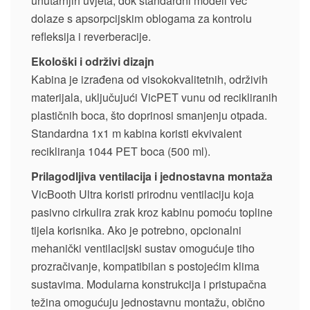
unutarnjih uvjeta, dok standardni modeli već
dolaze s apsorpcijskim oblogama za kontrolu
refleksija i reverberacije.
Ekološki i održivi dizajn
Kabina je izrađena od visokokvalitetnih, održivih
materijala, uključujući VicPET vunu od recikliranih
plastičnih boca, što doprinosi smanjenju otpada.
Standardna 1x1 m kabina koristi ekvivalent
recikliranja 1044 PET boca (500 ml).
Prilagodljiva ventilacija i jednostavna montaža
VicBooth Ultra koristi prirodnu ventilaciju koja
pasivno cirkulira zrak kroz kabinu pomoću topline
tijela korisnika. Ako je potrebno, opcionalni
mehanički ventilacijski sustav omogućuje tiho
prozračivanje, kompatibilan s postojećim klima
sustavima. Modularna konstrukcija i pristupačna
težina omogućuju jednostavnu montažu, obično